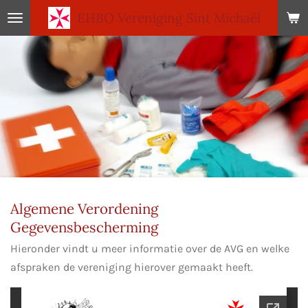
EHBO
Vereniging Sint Michaël
Ga
direct
naar
de
hoofdinhoud
Algemene Verordening
Gegevensbescherming
Hieronder vindt u meer informatie over de AVG en welke
afspraken de vereniging hierover gemaakt heeft.