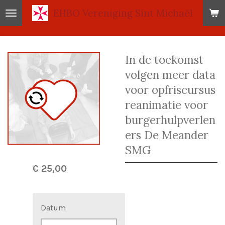
EHBO
Vereniging Sint Michaël
Ga
direct
naar
de
In de toekomst
hoofdinhoud
volgen meer data
voor opfriscursus
reanimatie voor
burgerhulpverlen
ers De Meander
SMG
€ 25,00
Datum