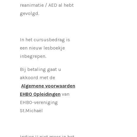
reanimatie / AED al hebt
gevolgd.
In het cursusbedrag is
een nieuw lesboekje
inbegrepen.
Bij betaling gaat u
akkoord met de
Algemene
voorwaarden
EHBO Opleidingen
van
EHBO-vereniging
St.Michaël
Indien U niet meer in het