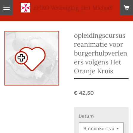
EHBO
Vereniging Sint Michaël
Ga
direct
naar
de
opleidingscursus
hoofdinhoud
reanimatie voor
burgerhulpverlen
ers volgens Het
Oranje Kruis
€ 42,50
Datum